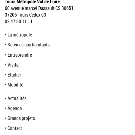
Tours Métropole Val de Loire
60 avenue marcel Dassault CS 30651
37206 Tours Cedex 03
02 47 80 11 11
‣
La métropole
‣
Services aux habitants
‣
Entreprendre
‣
Visiter
‣
Étudier
‣
Mobilité
‣
Actualités
‣
Agenda
‣
Grands projets
‣
Contact