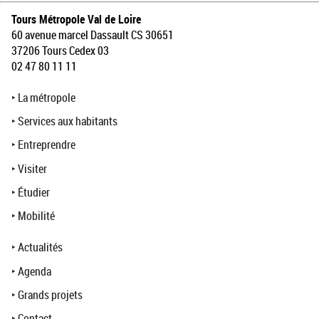
Tours Métropole Val de Loire
60 avenue marcel Dassault CS 30651
37206 Tours Cedex 03
02 47 80 11 11
‣
La métropole
‣
Services aux habitants
‣
Entreprendre
‣
Visiter
‣
Étudier
‣
Mobilité
‣
Actualités
‣
Agenda
‣
Grands projets
‣
Contact