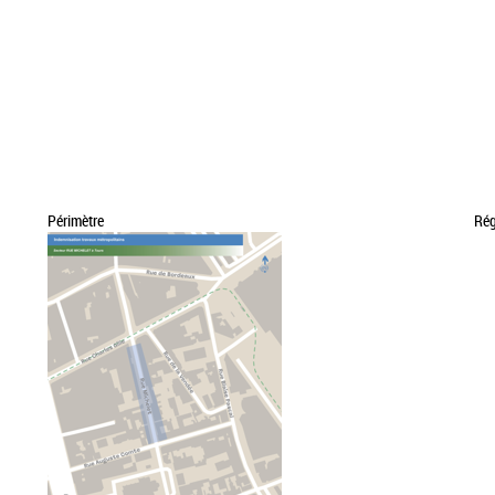
Périmètre
Ré