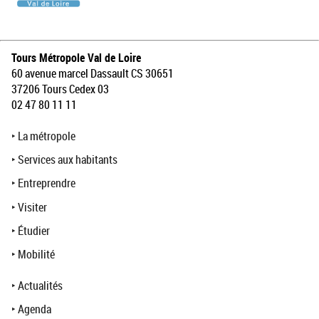
Tours Métropole Val de Loire
60 avenue marcel Dassault CS 30651
37206 Tours Cedex 03
02 47 80 11 11
‣
La métropole
‣
Services aux habitants
‣
Entreprendre
‣
Visiter
‣
Étudier
‣
Mobilité
‣
Actualités
‣
Agenda