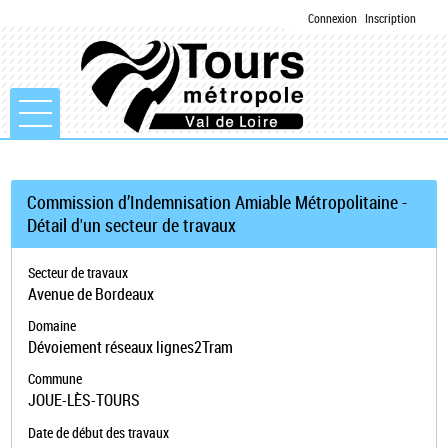
Connexion
Inscription
Ouvrir le menu
Accueil
Commission d’Indemnisation Amiable Métropolitaine -
Détail d'un secteur de travaux
Mon compte
Secteur de travaux
Mes demandes
Avenue de Bordeaux
Domaine
Dévoiement réseaux lignes2Tram
Commune
JOUE-LÈS-TOURS
Date de début des travaux